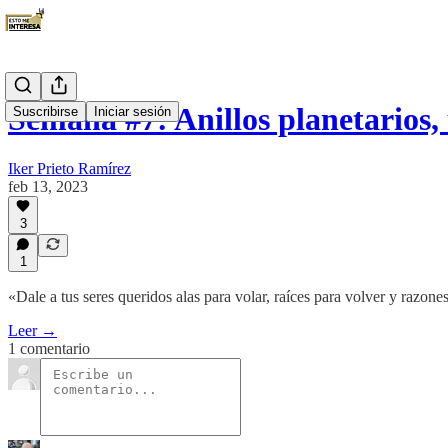
Semana #7: Anillos planetarios,
Suscribirse
Iniciar sesión
Iker Prieto Ramírez
feb 13, 2023
3
1
«Dale a tus seres queridos alas para volar, raíces para volver y raz
Leer →
1 comentario