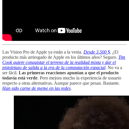
Las Vision Pro de Apple ya están a la venta.
Desde 3.500 $
. ¿El
producto más arriesgado de Apple en los últimos años? Seguro.
Tim
Cook quiere conquistar el terreno de la realidad mixta y dar el
pistoletazo de salida a la era de la computación espacial
. No va a
ser fácil.
Las primeras reacciones apuntan a que el producto
todavía está verde
. Pero mejora mucho la experiencia de usuario
respecto a otras alternativas. Aunque parece que pesan. Bastante.
Han sido carne de meme en las redes
.