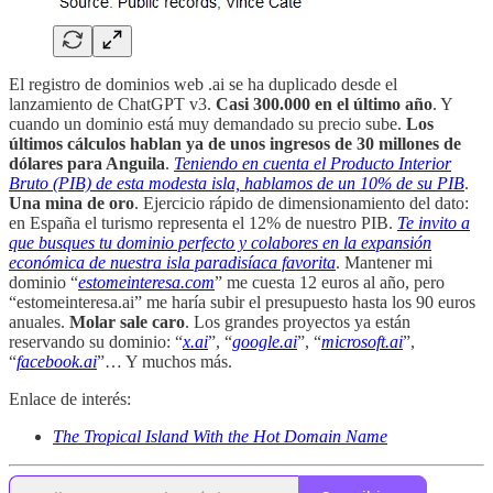
El registro de dominios web .ai se ha duplicado desde el
lanzamiento de ChatGPT v3.
Casi 300.000 en el último año
. Y
cuando un dominio está muy demandado su precio sube.
Los
últimos cálculos hablan ya de unos ingresos de 30 millones de
dólares para Anguila
.
Teniendo en cuenta el Producto Interior
Bruto (PIB) de esta modesta isla, hablamos de un 10% de su PIB
.
Una mina de oro
. Ejercicio rápido de dimensionamiento del dato:
en España el turismo representa el 12% de nuestro PIB.
Te invito a
que busques tu dominio perfecto y colabores en la expansión
económica de nuestra isla paradisíaca favorita
. Mantener mi
dominio “
estomeinteresa.com
” me cuesta 12 euros al año, pero
“estomeinteresa.ai” me haría subir el presupuesto hasta los 90 euros
anuales.
Molar sale caro
. Los grandes proyectos ya están
reservando su dominio: “
x.ai
”, “
google.ai
”, “
microsoft.ai
”,
“
facebook.ai
”… Y muchos más.
Enlace de interés:
The Tropical Island With the Hot Domain Name