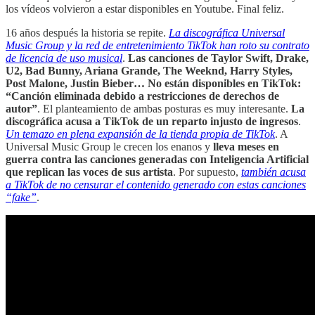
los vídeos volvieron a estar disponibles en Youtube. Final feliz.
16 años después la historia se repite.
La discográfica Universal
Music Group y la red de entretenimiento TikTok han roto su contrato
de licencia de uso musical
.
Las canciones de Taylor Swift, Drake,
U2, Bad Bunny, Ariana Grande, The Weeknd, Harry Styles,
Post Malone, Justin Bieber… No están disponibles en TikTok:
“Canción eliminada debido a restricciones de derechos de
autor”
. El planteamiento de ambas posturas es muy interesante.
La
discográfica acusa a TikTok de un reparto injusto de ingresos
.
Un temazo en plena expansión de la tienda propia de TikTok
. A
Universal Music Group le crecen los enanos y
lleva meses en
guerra contra las canciones generadas con Inteligencia Artificial
que replican las voces de sus artista
. Por supuesto,
también acusa
a TikTok de no censurar el contenido generado con estas canciones
“fake”
.