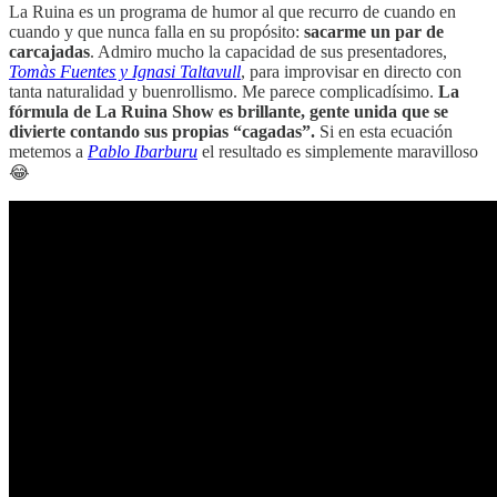
La Ruina es un programa de humor al que recurro de cuando en
cuando y que nunca falla en su propósito:
sacarme un par de
carcajadas
. Admiro mucho la capacidad de sus presentadores,
Tomàs Fuentes y Ignasi Taltavull
, para improvisar en directo con
tanta naturalidad y buenrollismo. Me parece complicadísimo.
La
fórmula de La Ruina Show es brillante, gente unida que se
divierte contando sus propias “cagadas”.
Si en esta ecuación
metemos a
Pablo Ibarburu
el resultado es simplemente maravilloso
😂