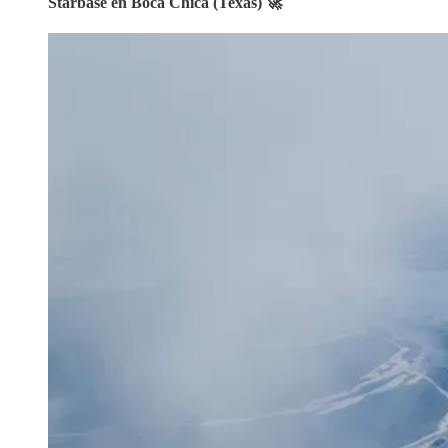
Starbase en Boca Chica (Texas) 🚀