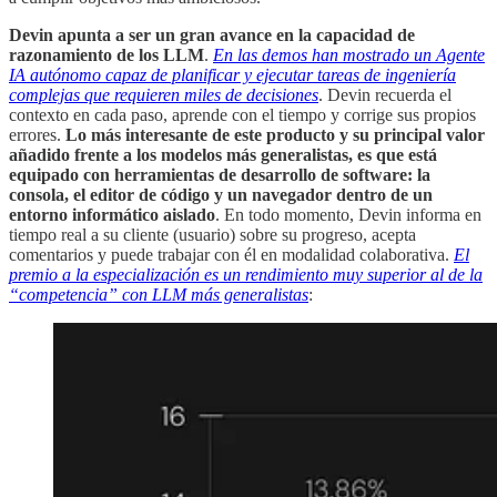
Devin apunta a ser un gran avance en la capacidad de
razonamiento de los LLM
.
En las demos han mostrado un Agente
IA autónomo capaz de planificar y ejecutar tareas de ingeniería
complejas que requieren miles de decisiones
. Devin recuerda el
contexto en cada paso, aprende con el tiempo y corrige sus propios
errores.
Lo más interesante de este producto y su principal valor
añadido frente a los modelos más generalistas, es que está
equipado con herramientas de desarrollo de software: la
consola, el editor de código y un navegador dentro de un
entorno informático aislado
. En todo momento, Devin informa en
tiempo real a su cliente (usuario) sobre su progreso, acepta
comentarios y puede trabajar con él en modalidad colaborativa.
El
premio a la especialización es un rendimiento muy superior al de la
“competencia” con LLM más generalistas
: