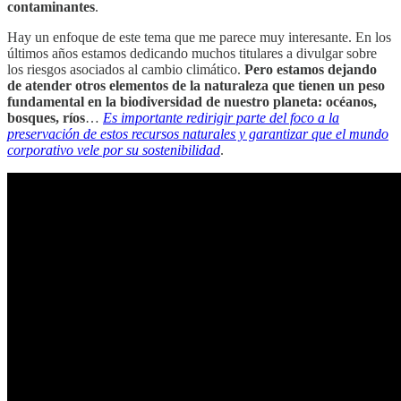
contaminantes
.
Hay un enfoque de este tema que me parece muy interesante. En los
últimos años estamos dedicando muchos titulares a divulgar sobre
los riesgos asociados al cambio climático.
Pero estamos dejando
de atender otros elementos de la naturaleza que tienen un peso
fundamental en la biodiversidad de nuestro planeta: océanos,
bosques, ríos
…
Es importante redirigir parte del foco a la
preservación de estos recursos naturales y garantizar que el mundo
corporativo vele por su sostenibilidad
.