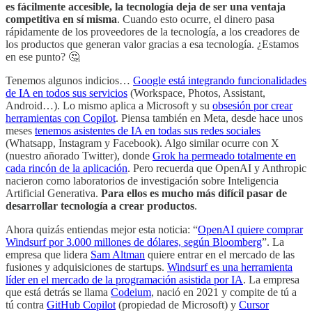
es fácilmente accesible, la tecnología deja de ser una ventaja
competitiva en sí misma
. Cuando esto ocurre, el dinero pasa
rápidamente de los proveedores de la tecnología, a los creadores de
los productos que generan valor gracias a esa tecnología. ¿Estamos
en ese punto? 🤔
Tenemos algunos indicios…
Google está integrando funcionalidades
de IA en todos sus servicios
(Workspace, Photos, Assistant,
Android…). Lo mismo aplica a Microsoft y su
obsesión por crear
herramientas con Copilot
. Piensa también en Meta, desde hace unos
meses
tenemos asistentes de IA en todas sus redes sociales
(Whatsapp, Instagram y Facebook). Algo similar ocurre con X
(nuestro añorado Twitter), donde
Grok ha permeado totalmente en
cada rincón de la aplicación
. Pero recuerda que OpenAI y Anthropic
nacieron como laboratorios de investigación sobre Inteligencia
Artificial Generativa.
Para ellos es mucho más difícil pasar de
desarrollar tecnología a crear productos
.
Ahora quizás entiendas mejor esta noticia: “
OpenAI quiere comprar
Windsurf por 3.000 millones de dólares, según Bloomberg
”. La
empresa que lidera
Sam Altman
quiere entrar en el mercado de las
fusiones y adquisiciones de startups.
Windsurf es una herramienta
líder en el mercado de la programación asistida por IA
. La empresa
que está detrás se llama
Codeium
, nació en 2021 y compite de tú a
tú contra
GitHub Copilot
(propiedad de Microsoft) y
Cursor