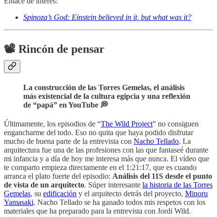
Enlace de interés:
Spinoza’s God: Einstein believed in it, but what was it?
📽️ Rincón de pensar
La construcción de las Torres Gemelas, el análisis
más existencial de la cultura egipcia y una reflexión
de “papá” en YouTube 💭
Últimamente, los episodios de “
The Wild Project
” no consiguen
engancharme del todo. Eso no quita que haya podido disfrutar
mucho de buena parte de la entrevista con
Nacho Tellado
. La
arquitectura fue una de las profesiones con las que fantaseé durante
mi infancia y a día de hoy me interesa más que nunca. El vídeo que
te comparto empieza directamente en el 1:21:17, que es cuando
arranca el plato fuerte del episodio:
Análisis del 11S desde el punto
de vista de un arquitecto
. Súper interesante
la historia de las Torres
Gemelas
, su
edificación
y el arquitecto detrás del proyecto,
Minoru
Yamasaki
. Nacho Tellado se ha ganado todos mis respetos con los
materiales que ha preparado para la entrevista con Jordi Wild.