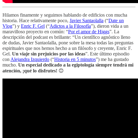
Hilamos finamente y seguimos hablando de edificios con mucha
historia. Hace relativamente poco,
Javier Santaolalla
(“
Date un
Vlog
”) y
Enric F. Gel
(“
Adictos a la Filosofía
”), dieron vida a un
maravilloso proyecto en común: “
Por el amor de Higgs
”. La
descripción del podcast es brillante: “Un científico agnóstico lleno
de dudas, Javier Santaolalla, pone sobre la mesa todas las preguntas
espirituales que nos hemos hecho a un filósofo y creyente, Enric F.
Gel.
Un viaje sin prejuicios por las ideas
”. Este último episodio
con
Alejandra Izquierdo
(“
Historia en 5 minutos
”) me ha gustado
mucho.
Un especial dedicado a la egiptología siempre tendrá mi
atención, ¡qué lo disfrutes!
😊