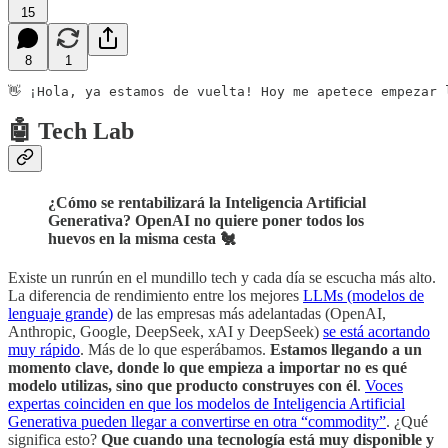
15
8
1
👋 ¡Hola, ya estamos de vuelta! Hoy me apetece empezar 
🤖 Tech Lab
¿Cómo se rentabilizará la Inteligencia Artificial
Generativa? OpenAI no quiere poner todos los
huevos en la misma cesta 🐔
Existe un runrún en el mundillo tech y cada día se escucha más alto.
La diferencia de rendimiento entre los mejores
LLMs (modelos de
lenguaje grande)
de las empresas más adelantadas (OpenAI,
Anthropic, Google, DeepSeek, xAI y DeepSeek)
se está acortando
muy rápido
. Más de lo que esperábamos.
Estamos llegando a un
momento clave, donde lo que empieza a importar no es qué
modelo utilizas, sino que producto construyes con él
.
Voces
expertas coinciden en que los modelos de Inteligencia Artificial
Generativa pueden llegar a convertirse en otra “commodity”
. ¿Qué
significa esto?
Que cuando una tecnología está muy disponible y