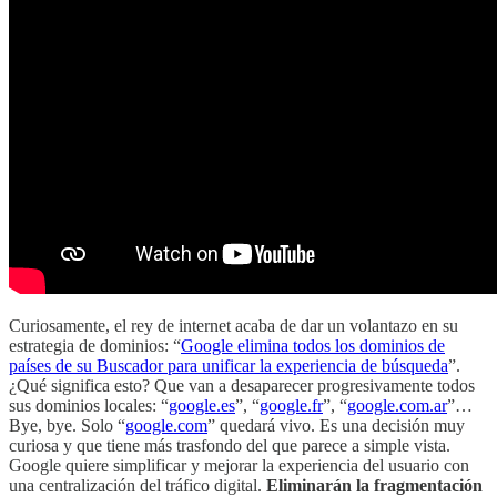
Curiosamente, el rey de internet acaba de dar un volantazo en su
estrategia de dominios: “
Google elimina todos los dominios de
países de su Buscador para unificar la experiencia de búsqueda
”.
¿Qué significa esto? Que van a desaparecer progresivamente todos
sus dominios locales: “
google.es
”, “
google.fr
”, “
google.com.ar
”…
Bye, bye. Solo “
google.com
” quedará vivo. Es una decisión muy
curiosa y que tiene más trasfondo del que parece a simple vista.
Google quiere simplificar y mejorar la experiencia del usuario con
una centralización del tráfico digital.
Eliminarán la fragmentación