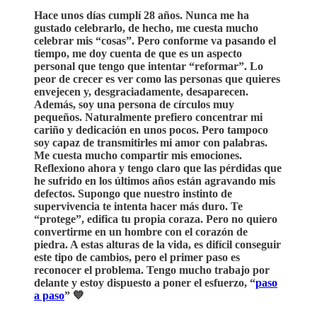
Hace unos días cumplí 28 años. Nunca me ha
gustado celebrarlo, de hecho, me cuesta mucho
celebrar mis “cosas”. Pero conforme va pasando el
tiempo, me doy cuenta de que es un aspecto
personal que tengo que intentar “reformar”. Lo
peor de crecer es ver como las personas que quieres
envejecen y, desgraciadamente, desaparecen.
Además, soy una persona de círculos muy
pequeños. Naturalmente prefiero concentrar mi
cariño y dedicación en unos pocos. Pero tampoco
soy capaz de transmitirles mi amor con palabras.
Me cuesta mucho compartir mis emociones.
Reflexiono ahora y tengo claro que las pérdidas que
he sufrido en los últimos años están agravando mis
defectos. Supongo que nuestro instinto de
supervivencia te intenta hacer más duro. Te
“protege”, edifica tu propia coraza. Pero no quiero
convertirme en un hombre con el corazón de
piedra. A estas alturas de la vida, es difícil conseguir
este tipo de cambios, pero el primer paso es
reconocer el problema. Tengo mucho trabajo por
delante y estoy dispuesto a poner el esfuerzo, “
paso
a paso
” 💙