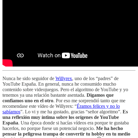
Nunca he sido seguidor de
Willyrex
, uno de los “padres” de
YouTube España. En general, nunca he consumido mucho
contenido sobre videojuegos. Pero el algoritmo de YouTube y yo
tenemos ya una relación bastante asentada.
Digamos que
confiamos uno en el otro
. Por eso me sorprendió tanto que me
recomendase este vídeo de Willyrex: “
Éramos felices y no lo
sabíamos
”. Lo vi y me ha gustado, gracias “señor algoritmo”.
Es
una reflexión muy íntima sobre los orígenes de YouTube
España
. Una época donde si hacías vídeos era porque te gustaba
hacerlos, no porque fuese un potencial negocio.
Me ha hecho
pensar la peligrosa trampa de convertir tu hobby en tu medio