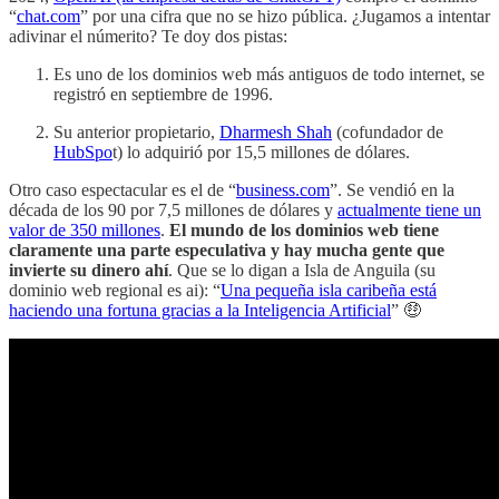
“
chat.com
” por una cifra que no se hizo pública. ¿Jugamos a intentar
adivinar el númerito? Te doy dos pistas:
Es uno de los dominios web más antiguos de todo internet, se
registró en septiembre de 1996.
Su anterior propietario,
Dharmesh Shah
(cofundador de
HubSpo
t) lo adquirió por 15,5 millones de dólares.
Otro caso espectacular es el de “
business.com
”. Se vendió en la
década de los 90 por 7,5 millones de dólares y
actualmente tiene un
valor de 350 millones
.
El mundo de los dominios web tiene
claramente una parte especulativa y hay mucha gente que
invierte su dinero ahí
. Que se lo digan a Isla de Anguila (su
dominio web regional es ai): “
Una pequeña isla caribeña está
haciendo una fortuna gracias a la Inteligencia Artificial
” 🤑