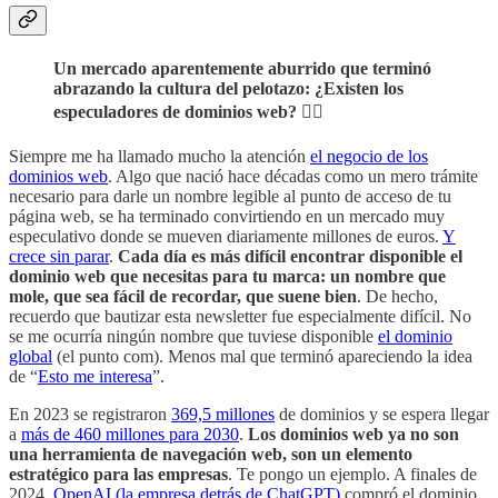
Un mercado aparentemente aburrido que terminó
abrazando la cultura del pelotazo: ¿Existen los
especuladores de dominios web? 🕵️‍♀️
Siempre me ha llamado mucho la atención
el negocio de los
dominios web
. Algo que nació hace décadas como un mero trámite
necesario para darle un nombre legible al punto de acceso de tu
página web, se ha terminado convirtiendo en un mercado muy
especulativo donde se mueven diariamente millones de euros.
Y
crece sin parar
.
Cada día es más difícil encontrar disponible el
dominio web que necesitas para tu marca: un nombre que
mole, que sea fácil de recordar, que suene bien
. De hecho,
recuerdo que bautizar esta newsletter fue especialmente difícil. No
se me ocurría ningún nombre que tuviese disponible
el dominio
global
(el punto com). Menos mal que terminó apareciendo la idea
de “
Esto me interesa
”.
En 2023 se registraron
369,5 millones
de dominios y se espera llegar
a
más de 460 millones para 2030
.
Los dominios web ya no son
una herramienta de navegación web, son un elemento
estratégico para las empresas
. Te pongo un ejemplo. A finales de
2024,
OpenAI (la empresa detrás de ChatGPT)
compró el dominio