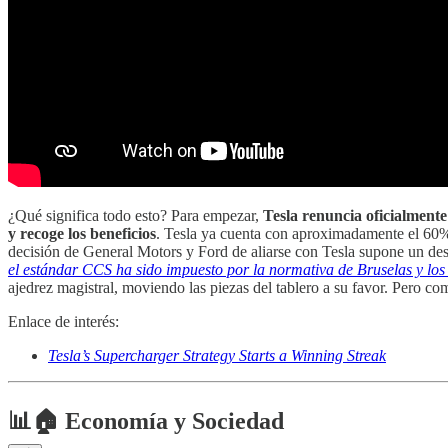
¿Qué significa todo esto? Para empezar,
Tesla renuncia oficialmente
y recoge los beneficios
. Tesla ya cuenta con aproximadamente el 60%
decisión de General Motors y Ford de aliarse con Tesla supone un desa
el estándar CCS ha sido impuesto por la normativa de Bruselas y los
ajedrez magistral, moviendo las piezas del tablero a su favor. Pero c
Enlace de interés:
Tesla’s Supercharger Strategy Starts a Winning Streak
📊🏠 Economía y Sociedad