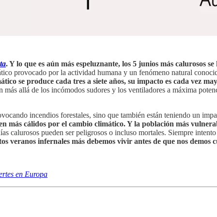
ta
. Y lo que es aún más espeluznante, los 5 junios más calurosos se
imático provocado por la actividad humana y un fenómeno natural cono
ático se produce cada tres a siete años, su impacto es cada vez may
 van más allá de los incómodos sudores y los ventiladores a máxima pote
provocando incendios forestales, sino que también están teniendo un imp
n más cálidos por el cambio climático. Y la población más vulner
s calurosos pueden ser peligrosos o incluso mortales. Siempre intento 
os veranos infernales más debemos vivir antes de que nos demos cu
ertes en Europa