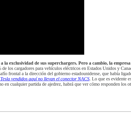
 a la exclusividad de sus superchargers. Pero a cambio, la empres
 de los cargadores para vehículos eléctricos en Estados Unidos y Can
fío frontal a la dirección del gobierno estadounidense, que había liga
 Tesla vendidos aquí no llevan el conector NACS
. Lo que es evidente 
omo en cualquier partida de ajedrez, habrá que ver cómo responden los ot