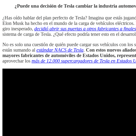
¿Puede una decisión de Tesla cambiar la industria automovi
¿Has oído hablar del plan perfecto de Tesla? Imagina que estás jugan
Elon Musk ha hecho en el mundo de la carga de vehículos eléctricos.
giro inesperado,
decidió abrir sus puertas a otros fabricantes a final
sistema de carga de Tesla. ¿Qué efecto podría tener esto en el desarrol
No es solo una cuestión de quién puede cargar sus vehículos con los s
están sumando al
estándar NACS de Tesla
.
Con estos nuevos aliados
mayores fabricantes de automóviles de Estados Unidos, representa
aprovechar los
más de 12.000 supercargadores de Tesla en Estados 