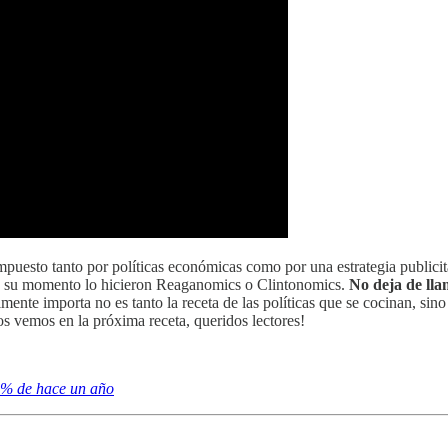
uesto tanto por políticas económicas como por una estrategia publicita
en su momento lo hicieron Reaganomics o Clintonomics.
No deja de lla
lmente importa no es tanto la receta de las políticas que se cocinan, sino
s vemos en la próxima receta, queridos lectores!
,1% de hace un año