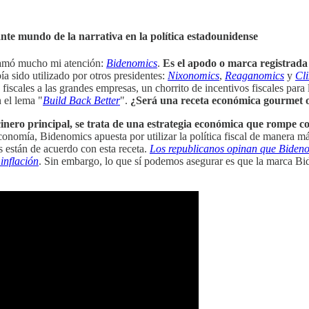
nte mundo de la narrativa en la política estadounidense
llamó mucho mi atención:
Bidenomics
.
Es el apodo o marca registrada 
ía sido utilizado por otros presidentes:
Nixonomics
,
Reaganomics
y
Cl
fiscales a las grandes empresas, un chorrito de incentivos fiscales para
 el lema "
Build Back Better
".
¿Será una receta económica gourmet o
inero principal, se trata de una estrategia económica que rompe con
 economía, Bidenomics apuesta por utilizar la política fiscal de manera
s están de acuerdo con esta receta.
Los republicanos opinan que Bidenom
inflación
. Sin embargo, lo que sí podemos asegurar es que la marca Bi