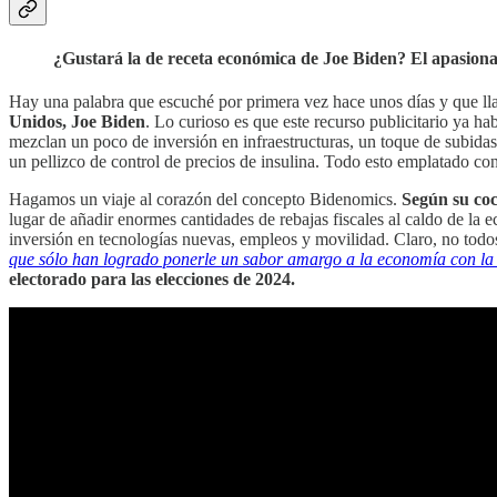
¿Gustará la de receta económica de Joe Biden? El apasiona
Hay una palabra que escuché por primera vez hace unos días y que 
Unidos, Joe Biden
. Lo curioso es que este recurso publicitario ya hab
mezclan un poco de inversión en infraestructuras, un toque de subidas 
un pellizco de control de precios de insulina. Todo esto emplatado con
Hagamos un viaje al corazón del concepto Bidenomics.
Según su coc
lugar de añadir enormes cantidades de rebajas fiscales al caldo de la
inversión en tecnologías nuevas, empleos y movilidad. Claro, no todo
que sólo han logrado ponerle un sabor amargo a la economía con la 
electorado para las elecciones de 2024.