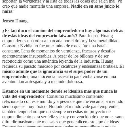
soportar, la vergüenza y la lista de todas las cosas que salen mal, yo
creo que nadie montaría una empresa.
Nadie en su sano juicio lo
haría
”
Jensen Huang
¿Es tan duro el camino del emprendedor o hay algo más detrás
de estas ideas del empresario taiwanés?
Para Jensen Huang
emprender es una odisea marcada por el dolor y la vulnerabilidad.
Construir Nvidia no fue un camino de rosas, fue una batalla
constante, llena de momentos de vergüenza, fracasos y desafíos
aparentemente insuperables. A pesar de los billones y de ser
reconocido como una auténtica leyenda de la industria, Huang
recuerda su pasado marcado por cicatrices y enseñanzas brutales.
Él
mismo admite que la ignorancia es el superpoder de un
emprendedor
, una inocencia necesaria para embarcarse en una
aventura tan arriesgada y a menudo dolorosa.
Estamos en un momento donde se idealiza más que nunca la
vida del emprendedor
. Consumo muchísimo contenido
relacionado con este mundo y a pesar de que me encanta, a menudo
siento que es muy tóxico. No todo el mundo vale para emprender,
también tengo claro que no siempre necesitas un proyecto de
emprendimiento para ser feliz y estoy convencido de que no es sano
difundir masivamente mensajes que generalicen este tipo de ideas.
Emprender y tener proyectos personales es maravilloso y puede