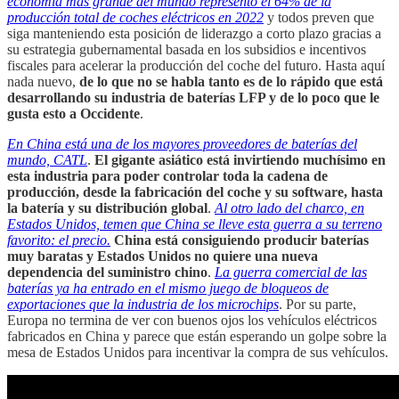
economía más grande del mundo representó el 64% de la
producción total de coches eléctricos en 2022
y todos preven que
siga manteniendo esta posición de liderazgo a corto plazo gracias a
su estrategia gubernamental basada en los subsidios e incentivos
fiscales para acelerar la producción del coche del futuro. Hasta aquí
nada nuevo,
de lo que no se habla tanto es de lo rápido que está
desarrollando su industria de baterías LFP y de lo poco que le
gusta esto a Occidente
.
En China está una de los mayores proveedores de baterías del
mundo, CATL
.
El gigante asiático está invirtiendo muchísimo en
esta industria para poder controlar toda la cadena de
producción, desde la fabricación del coche y su software, hasta
la batería y su distribución global
.
Al otro lado del charco, en
Estados Unidos, temen que China se lleve esta guerra a su terreno
favorito: el precio.
China está consiguiendo producir baterías
muy baratas y Estados Unidos no quiere una nueva
dependencia del suministro chino
.
La guerra comercial de las
baterías ya ha entrado en el mismo juego de bloqueos de
exportaciones que la industria de los microchips
. Por su parte,
Europa no termina de ver con buenos ojos los vehículos eléctricos
fabricados en China y parece que están esperando un golpe sobre la
mesa de Estados Unidos para incentivar la compra de sus vehículos.