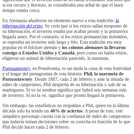
si era oscuro y lluvioso, se consideraba una señal de que el buen
tiempo estaba cerca.
En Alemania añadieron un elemento nuevo a esta tradición:
la
hibernación del erizo
. Se creía que si los erizos salían temprano de
su hibernación, el invierno estaba por acabar pronto y la primavera
llegaría antes. Por el contrario, si los erizos permanecían dormidos,
se esperaba un invierno más largo y frío. Esta tradición era muy
popular en el folclore alemán y
los colonos alemanes la llevaron
consigo a Estados Unidos y Canadá
, pero como no había erizos,
eligieron un animal de hibernación parecido, la marmota.
Punxsutawney
, en Pensilvania, es sin duda la cuna de esta festividad
y el hogar del protagonista de esta historia:
Phil, la marmota de
Punxsutawney
. Desde 1887, cada 2 de febrero y ante la mirada de
miles de campesinos, Phil despierta de su hibernación y sale de su
madriguera. Si ve su sombra significa que habrá seis semanas más
de invierno. Si no la ve, significa que pronto llegará la primavera.
Sin embargo, las estadísticas no respaldan a Phil, quien en la última
década solo ha tenido un
40% de aciertos
. A pesar de esto, este
simpático personaje cuenta con la confianza de miles de campesinos
que todavía toman decisiones sobre su cosecha en función de lo que
Phil decide hacer cada 2 de febrero.