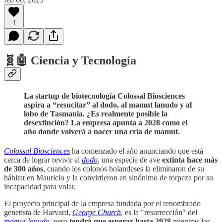
1
🧬🤖 Ciencia y Tecnología
La startup de biotecnología Colossal Biosciences
aspira a “resucitar” al dodo, al mamut lanudo y al
lobo de Tasmania. ¿Es realmente posible la
desextinción? La empresa apunta a 2028 como el
año donde volverá a nacer una cría de mamut.
Colossal Biosciences
ha comenzado el año anunciando que está
cerca de lograr revivir al
dodo
, una especie de ave
extinta hace más
de 300 años
, cuando los colonos holandeses la eliminaron de su
hábitat en Mauricio y la convirtieron en sinónimo de torpeza por su
incapacidad para volar.
El proyecto principal de la empresa fundada por el renombrado
genetista de Harvard,
George Church
, es la "resurrección" del
mamut lanudo
, pero
tendrá que esperar hasta 2028
mientras los