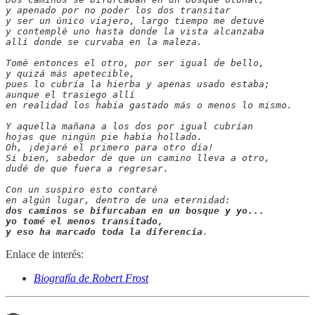
y apenado por no poder los dos transitar

y ser un único viajero, largo tiempo me detuve

y contemplé uno hasta donde la vista alcanzaba

allí donde se curvaba en la maleza.

Tomé entonces el otro, por ser igual de bello,

y quizá más apetecible,

pues lo cubría la hierba y apenas usado estaba;

aunque el trasiego allí

en realidad los había gastado más o menos lo mismo.

Y aquella mañana a los dos por igual cubrían

hojas que ningún pie había hollado.

Oh, ¡dejaré el primero para otro día!

Si bien, sabedor de que un camino lleva a otro,

dudé de que fuera a regresar.

Con un suspiro esto contaré

dos caminos se bifurcaban en un bosque y yo...

yo tomé el menos transitado,

y eso ha marcado toda la diferencia
.
Enlace de interés:
Biografía de Robert Frost